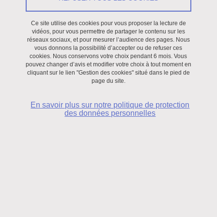
des déformations (ou vitesse de déformation) et plus
généralement de la viscosité des matériaux sous l’effet de
Ce site utilise des cookies pour vous proposer la lecture de
contraintes.
vidéos, pour vous permettre de partager le contenu sur les
réseaux sociaux, et pour mesurer l’audience des pages. Nous
vous donnons la possibilité d’accepter ou de refuser ces
cookies. Nous conservons votre choix pendant 6 mois. Vous
Le phénomène est complexe car, à température et pression
pouvez changer d’avis et modifier votre choix à tout moment en
constantes, la viscosité du matériau ne peut pas, en règle
cliquant sur le lien "Gestion des cookies" situé dans le pied de
générale, être quantifiée par une valeur unique. Cette viscosité a
page du site.
tendance, en effet, à varier en fonction de la contrainte appliquée
En savoir plus sur notre politique de protection
et chaque comportement peut être modélisé par une équation
des données personnelles
mathématique qui fait appel à d’autres paramètres que la seule
viscosité.
La viscosité d’un matériau caractérise les interactions physico-
chimiques existant en son sein et dépendra de la pression et de la
température. Mais toute analyse rhéologique de matériaux exige
des hypothèses préalables nécessaires à l’élaboration des
modèles mathématiques d’écoulement. On suppose, pendant
toute la durée des cisaillements auxquels est soumis le matériau,