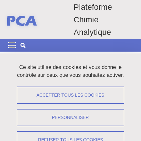
Aller au contenu principal
Gestion des cookies
Plateforme
Chimie
Analytique
Navigation principale
Navigation principale mobile
Fil d'Ariane
Accueil
Techniques d'analyses
Rhéologie
Ce site utilise des cookies et vous donne le
contrôle sur ceux que vous souhaitez activer.
Principe de la rhéologie
ACCEPTER TOUS LES COOKIES
Partager sur Facebook
Partager sur LinkedIn
Imprimer
Partager
Partager l'URL de cette page
PERSONNALISER
La rhéologie est une science qui traite de l’écoulement,
REFUSER TOUS LES COOKIES