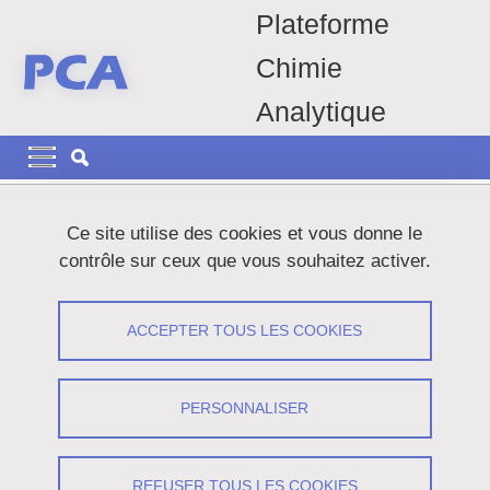
Aller au contenu principal
Gestion des cookies
Plateforme
Chimie
Analytique
Navigation principale
Navigation principale mobile
Fil d'Ariane
Accueil
Techniques d'analyses
Ce site utilise des cookies et vous donne le
contrôle sur ceux que vous souhaitez activer.
Techniques d'analyses
ACCEPTER TOUS LES COOKIES
Partager sur Facebook
Partager sur LinkedIn
Imprimer
Partager
Partager l'URL de cette page
PERSONNALISER
Les techniques utilisées actuellement sur la plateforme :
REFUSER TOUS LES COOKIES