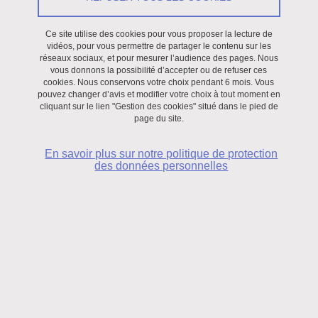
Chromatographie
(gazeuse, liquide haute pression, exclusion
Ce site utilise des cookies pour vous proposer la lecture de
vidéos, pour vous permettre de partager le contenu sur les
stérique, couplage avec la spectrométrie de masse)
réseaux sociaux, et pour mesurer l’audience des pages. Nous
vous donnons la possibilité d’accepter ou de refuser ces
Analyse enthalpique différentielle (DSC)
cookies. Nous conservons votre choix pendant 6 mois. Vous
pouvez changer d’avis et modifier votre choix à tout moment en
cliquant sur le lien "Gestion des cookies" situé dans le pied de
Fluorimétrie
page du site.
PHmétrie
En savoir plus sur notre politique de protection
des données personnelles
Polarimétrie
Rhéologie
-
Viscosimétrie
Spectrométrie
(UV, IR, …)