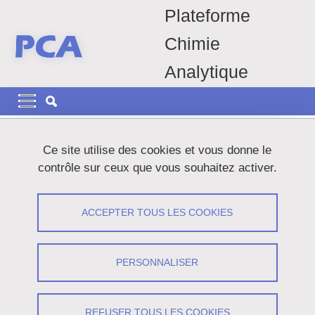
Aller au contenu principal
Gestion des cookies
Plateforme
Chimie
Analytique
Navigation principale
Navigation principale mobile
Fil d'Ariane
Accueil
Equipements
Chromatographes
HPLC HP1100
Ce site utilise des cookies et vous donne le
contrôle sur ceux que vous souhaitez activer.
Chromatographe en phase liquide
HP1100
ACCEPTER TOUS LES COOKIES
Partager sur Facebook
Partager sur LinkedIn
Imprimer
Partager
PERSONNALISER
Partager l'URL de cette page
REFUSER TOUS LES COOKIES